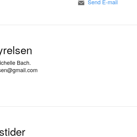
Send E-mail
yrelsen
chelle Bach.
lsen@gmail.com
stider