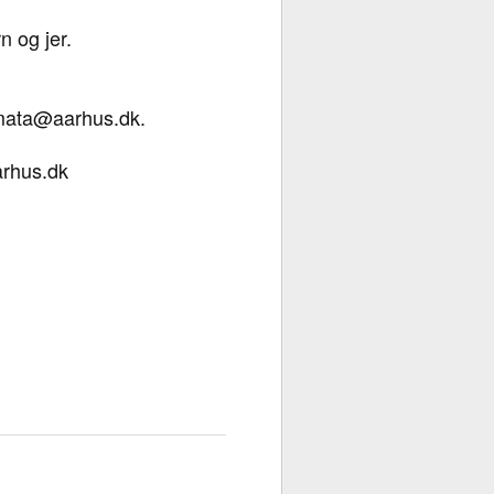
n og jer.
 mata@aarhus.dk.
arhus.dk