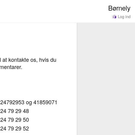
Børnely
Log ind
l at kontakte os, hvis du
mentarer.
24792953 og 41859071
24 79 29 48
24 79 29 50
24 79 29 52