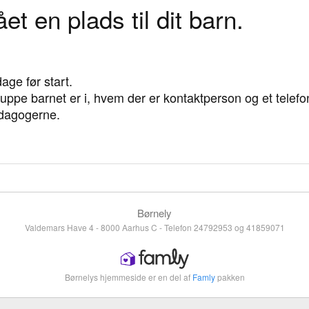
et en plads til dit barn.
age før start.
 gruppe barnet er i, hvem der er kontaktperson og et tele
ædagogerne.
Børnely
Valdemars Have 4 - 8000 Aarhus C - Telefon 24792953 og 41859071
Børnelys hjemmeside er en del af
Famly
pakken