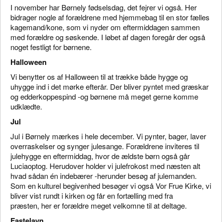
I november har Børnely fødselsdag, det fejrer vi også. Her
bidrager nogle af forældrene med hjemmebag til en stor fælles
kagemand/kone, som vi nyder om eftermiddagen sammen
med forældre og søskende. I løbet af dagen foregår der også
noget festligt for børnene.
Halloween
Vi benytter os af Halloween til at trække både hygge og
uhygge ind i det mørke efterår. Der bliver pyntet med græskar
og edderkoppespind -og børnene må meget gerne komme
udklædte.
Jul
Jul i Børnely mærkes i hele december. Vi pynter, bager, laver
overraskelser og synger julesange. Forældrene inviteres til
julehygge en eftermiddag, hvor de ældste børn også går
Luciaoptog. Herudover holder vi julefrokost med næsten alt
hvad sådan én indebærer -herunder besøg af julemanden.
Som en kulturel begivenhed besøger vi også Vor Frue Kirke, vi
bliver vist rundt i kirken og får en fortælling med fra
præsten, her er forældre meget velkomne til at deltage.
Fastelavn