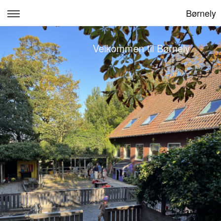
Børnely
Om os
Velkommen til Børnely
Forældresamarbejde
Børnelys værdigrundlag
Kontakt
Dit barns trivsel og udvikling
Billeder fra Børnely
Log ind