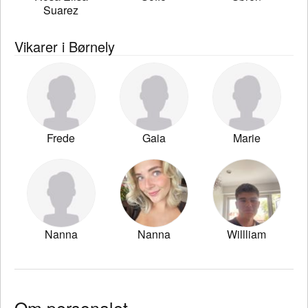
Suarez
Vikarer i Børnely
Frede
Gaia
Marie
Nanna
Nanna
Willliam
Om personalet