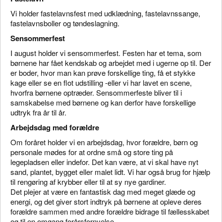
Vi holder fastelavnsfest med udklædning, fastelavnssange,
fastelavnsboller og tøndeslagning.
Sensommerfest
I august holder vi sensommerfest. Festen har et tema, som
børnene har fået kendskab og arbejdet med i ugerne op til. Der
er boder, hvor man kan prøve forskellige ting, få et stykke
kage eller se en flot udstilling -eller vi har lavet en scene,
hvorfra børnene optræder. Sensommerfeste bliver til i
samskabelse med børnene og kan derfor have forskellige
udtryk fra år til år.
Arbejdsdag med forældre
Om foråret holder vi en arbejdsdag, hvor forældre, børn og
personale mødes for at ordne små og store ting på
legepladsen eller indefor. Det kan være, at vi skal have nyt
sand, plantet, bygget eller malet lidt. Vi har også brug for hjælp
til rengøring af krybber eller til at sy nye gardiner.
Det plejer at være en fantastisk dag med meget glæde og
energi, og det giver stort indtryk på børnene at opleve deres
forældre sammen med andre forældre bidrage til fællesskabet
og til en omgang forårsfornyelse.