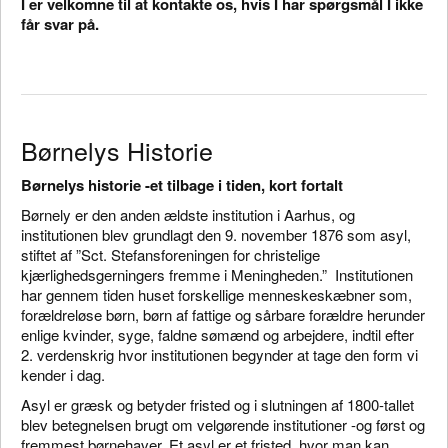
I er velkomne til at kontakte os, hvis I har spørgsmål I ikke
får svar på.
Børnelys Historie
Børnelys historie -et tilbage i tiden, kort fortalt
Børnely er den anden ældste institution i Aarhus, og
institutionen blev grundlagt den 9. november 1876 som asyl,
stiftet af ”Sct. Stefansforeningen for christelige
kjærlighedsgerningers fremme i Meningheden.” Institutionen
har gennem tiden huset forskellige menneskeskæbner som,
forældreløse børn, børn af fattige og sårbare forældre herunder
enlige kvinder, syge, faldne sømænd og arbejdere, indtil efter
2. verdenskrig hvor institutionen begynder at tage den form vi
kender i dag.
Asyl er græsk og betyder fristed og i slutningen af 1800-tallet
blev betegnelsen brugt om velgørende institutioner -og først og
fremmest børnehaver. Et asyl er et fristed, hvor man kan