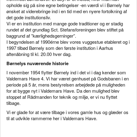
opholde sig på sine egne betingelser -en værdi vi i Børnely har
ønsket at viderebringe ind i en tid med en nyere fortolkning af
det gode institutionsliv.
Vi er en institution med mange gode traditioner og er stadig
rundet af det grundlag Sct. Stefansforeningen blev stiftet på
baggrund af ”kærlighedsgerninger”.
I begyndelsen af 1990érne blev vores vuggestue etableret og i
1997 tilbød Børnely som den første institution i Aarhus
aftenåbning til kl. 20.00 hver dag.
Børnelys nuværende historie
I november 1954 flytter Børnely ind i det vi i dag kender som
Valdemars Have 4. Vi har været genhuset på Godsbanen i en
periode på 5 år, mens bestyrelsen arbejdede på muligheden
for at bygge nyt i Valdemars Have. Da den mulighed blev
stoppet af Rådmanden for teknik og miljø, er vi nu flyttet
tilbage.
Vi er glade for at være tilbage i vores gamle hus og glæder os
til at udvikle rammerne her i Valdemars Have.