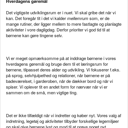
Hverdagens gøremål
Det vigtigste udviklingsrum er i nuet. Vi skal gribe det når vi
kan. Det foregår tit i det vi kalder
mellemrum
som,
er de
mange rutiner, der ligger mellem to mere fastlagte og planlagte
aktiviteter i vore dagligdag. Derfor
prioriter vi god tid til at
børnene kan gøre tingene selv.
Vi er meget opmærksomme på at inddrage børnene i vores
hverdagens gøremål og bruge dem til et læringsrum for
børnene, tilpasset deres alder og udvikling. Vi fokuserer f.eks.
på sprog, selvhjulpethed og relationer, når børnene er på
badeværelset, i garderoben, når de dækker bord og når vi
spiser. Vi oplever tit en andet form for nærvær når vi er
sammen om de små, men vigtige ting.
Det er ikke tilfældigt når vi indretter og køber nyt. Vores valg af
indretning, legetøj og aktiviteter tilbyder forskellige legemiljøer
og skal give børnene lyst og mod til at prøve noget nyt.