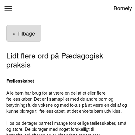
Børnely
Om os
« Tilbage
Forældresamarbejde
Børnelys værdigrundlag
Lidt flere ord på Pædagogisk
Kontakt
praksis
Dit barns trivsel og udvikling
Fællesskabet
Billeder fra Børnely
Alle børn har brug for at være en del af et eller flere
fællesskaber. Det er i samspillet med de andre børn og
Log ind
betydningsfulde voksne og med fokus på at være en del af og
kunne bidrage til fællesskabet, at det enkelte barn udvikles.
Hos os deltager barnet i mange forskellige fællesskaber, små
og store. De bidrager med noget forskelligt til
børnefælleskaberne og er hinandens ressourcer.