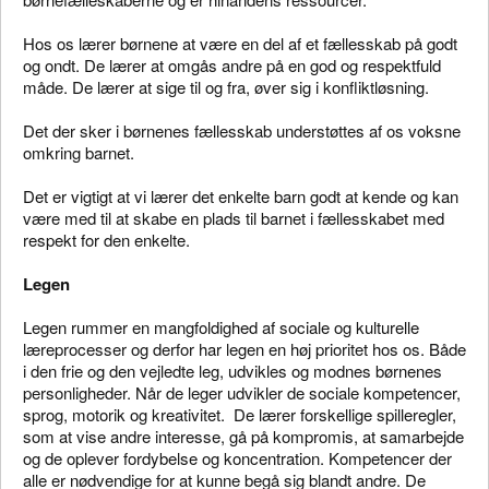
Hos os lærer børnene at være en del af et fællesskab på godt
og ondt. De lærer at omgås andre på en god og respektfuld
måde. De lærer at sige til og fra
, øver sig i konfliktløsning.
Det der sker i børnenes fællesskab understøttes af os voksne
omkring barnet.
Det er vigtigt at vi lærer det enkelte barn godt at kende og kan
være med til at skabe en plads til barnet i fællesskabet med
respekt for den enkelte.
Legen
Legen rummer en mangfoldighed af sociale og kulturelle
læreprocesser
og derfor har legen en høj prioritet hos os. Både
i den frie og den vejledte leg, udvikles og modnes børnenes
personligheder.
Når de leger
udvikler de sociale kompetencer,
sprog, motorik og kreativitet.
De lærer forskellige spilleregler,
som at vise andre interesse, gå på kompromis, at samarbejde
og de oplever fordybelse og koncentration. Kompetencer der
alle er nødvendige for at kunne begå sig blandt andre.
De