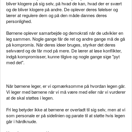
bliver klogere på sig selv, på hvad de kan, hvad der er svært
og de bliver klogere på andre. De oplever deres følelser og
lærer at regulere dem og på den måde dannes deres
personlighed.
Børnene oplever samarbejde og demokrati når de udvikler en
leg sammen. Nogle gange får de ret og andre gange må de gå
på kompromis. Når deres ideer bruges, styrker det deres
selvværd og de får mod på mere. De lærer at løse konflikter,
indgå kompromisser, kunne tilgive og nogle gange sige "pyt
med det".
Når børnene leger, er vi opmærksomme på hvordan legen går.
Vi leger med børnene når vi må være med eller når vi vurderer
at de skal støttes i legen.
Fri leg betyder ikke at børnene er overladt til sig selv, men at vi
som personale er på sidelinien og parate til at støtte hvis legen
går i hårdknude.